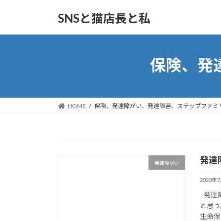
コ
ナ
SNSと猫店長と私
ン
ビ
テ
ゲ
ン
ー
ツ
シ
保険、発
へ
ョ
ス
ン
キ
に
ッ
移
HOME
保険、発達障がい、発達障害、ステップファミ
プ
動
発達
発達障がい
2020年
発達障
と思う
生命保