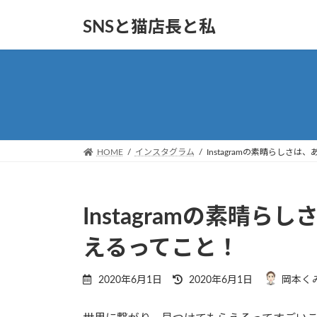
コ
ナ
SNSと猫店長と私
ン
ビ
テ
ゲ
ン
ー
ツ
シ
へ
ョ
ス
ン
キ
に
ッ
移
HOME
インスタグラム
Instagramの素晴らしさ
プ
動
Instagramの素晴
えるってこと！
最
2020年6月1日
2020年6月1日
岡本く
終
更