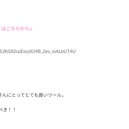
）はこちらから↓
SJIhS82cpEsyuIO4B_2av_vykLbUT4U
凛音さんにとってとても良いツール。
うべき！！