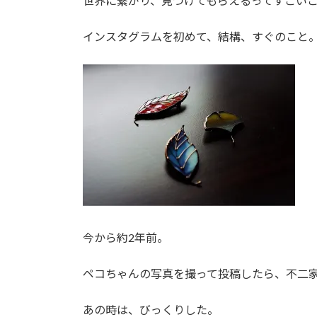
世界に繋がり、見つけてもらえるってすごい
新
日
時
インスタグラムを初めて、結構、すぐのこと
:
今から約2年前。
ペコちゃんの写真を撮って投稿したら、不二
あの時は、びっくりした。