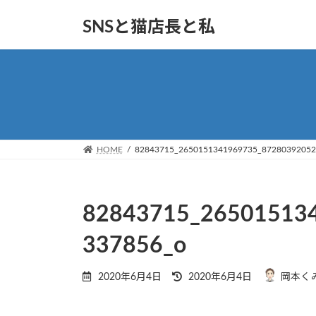
コ
ナ
SNSと猫店長と私
ン
ビ
テ
ゲ
ン
ー
ツ
シ
へ
ョ
ス
ン
キ
に
ッ
移
HOME
82843715_2650151341969735_87280392052
プ
動
82843715_26501513
337856_o
最
2020年6月4日
2020年6月4日
岡本く
終
更