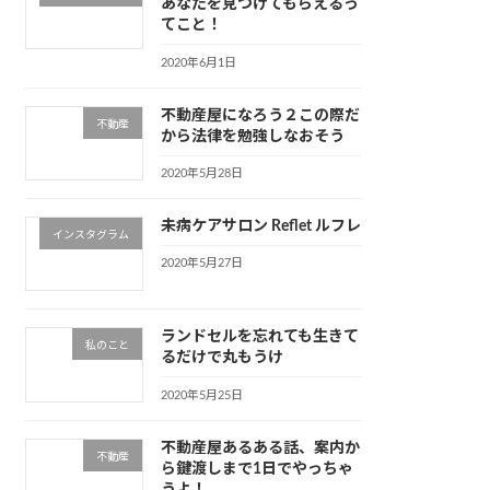
あなたを見つけてもらえるっ
てこと！
2020年6月1日
不動産屋になろう２この際だ
不動産
から法律を勉強しなおそう
2020年5月28日
未病ケアサロン Reflet ルフレ
インスタグラム
2020年5月27日
ランドセルを忘れても生きて
私のこと
るだけで丸もうけ
2020年5月25日
不動産屋あるある話、案内か
不動産
ら鍵渡しまで1日でやっちゃ
うよ！