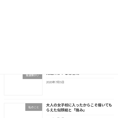
発達障害だと保険に入れないって本当？
発達障がい
2020年7月18日
発達障がいで入れる保険と保険請求
発達障がい
2020年7月17日
発達障がいと思春期
発達障がい
2020年7月5日
大人の女子校に入ったからこそ描いても
私のこと
らえた似顔絵と「強み」