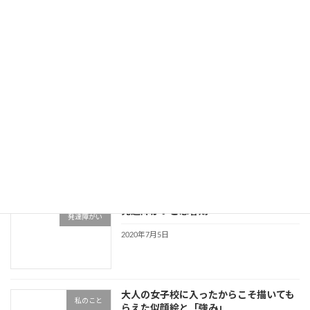
発達障害だと保険に入れないって本当？
発達障がい
2020年7月18日
発達障がいで入れる保険と保険請求
発達障がい
2020年7月17日
発達障がいと思春期
発達障がい
2020年7月5日
大人の女子校に入ったからこそ描いても
私のこと
らえた似顔絵と「強み」