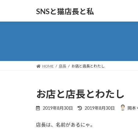
コ
ナ
SNSと猫店長と私
ン
ビ
テ
ゲ
ン
ー
ツ
シ
へ
ョ
ス
ン
キ
に
ッ
移
HOME
店長
お店と店長とわたし
プ
動
お店と店長とわたし
最
2019年8月30日
2019年8月30日
岡本
終
更
店長は、名前があるにゃ。
新
日