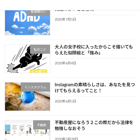
発達障がいと思春期
発達障がい
2020年7月5日
大人の女子校に入ったからこそ描いても
私のこと
らえた似顔絵と「強み」
2020年6月4日
Instagramの素晴らしさは、あなたを見つ
インスタグラム
けてもらえるってこと！
2020年6月1日
不動産屋になろう２この際だから法律を
不動産
勉強しなおそう
2020年5月28日