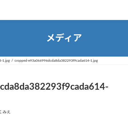
メディア
-1.jpg
cropped-e93a066996dcda8da382293f9cada614-1.jpg
cda8da382293f9cada614-
くみえ