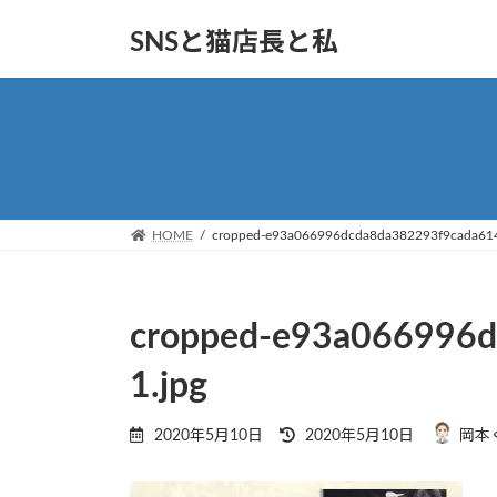
コ
ナ
SNSと猫店長と私
ン
ビ
テ
ゲ
ン
ー
ツ
シ
へ
ョ
ス
ン
キ
に
ッ
移
HOME
cropped-e93a066996dcda8da382293f9cada614
プ
動
cropped-e93a066996d
1.jpg
最
2020年5月10日
2020年5月10日
岡本
終
更