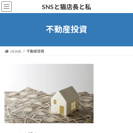
コ
ナ
SNSと猫店長と私
ン
ビ
テ
ゲ
ン
ー
不動産投資
ツ
シ
へ
ョ
ス
ン
キ
に
HOME
不動産投資
ッ
移
プ
動