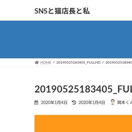
コ
ナ
SNSと猫店長と私
ン
ビ
テ
ゲ
ン
ー
ツ
シ
へ
ョ
ス
ン
キ
に
ッ
移
HOME
20190525183405_FULLHD
201905251834
プ
動
20190525183405_FU
最
2020年1月4日
2020年1月4日
岡本く
終
更
新
日