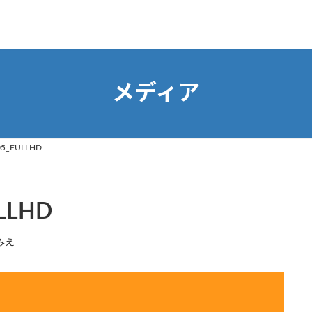
メディア
05_FULLHD
LLHD
みえ